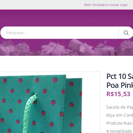
Bem Vindo(a) a nossa Loja!
Pct 10 
Poa Pin
R$
15,53
Sacola de P
Alça em Cor
Produto Naci
A tonalidade