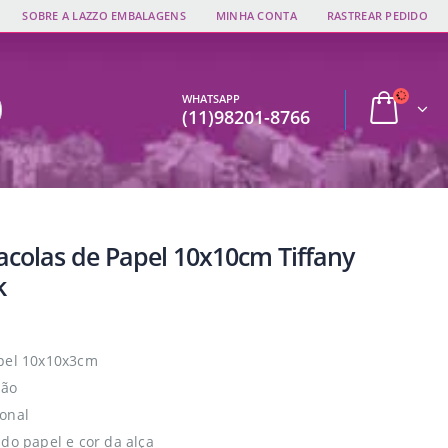
SOBRE A LAZZO EMBALAGENS
MINHA CONTA
RASTREAR PEDIDO
WHATSAPP
(11)98201-8766
Sacolas de Papel 10x10cm Tiffany
k
apel 10x10x3cm
dão
onal
 do papel e cor da alça