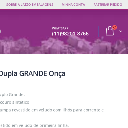
SOBRE A LAZZO EMBALAGENS
MINHA CONTA
RASTREAR PEDIDO
WHATSAPP
(11)98201-8766
 Dupla GRANDE Onça
Duplo Grande.
couro sintético
tampa revestido em veludo com ilhós para corrente e
estido em veludo de primeira linha.