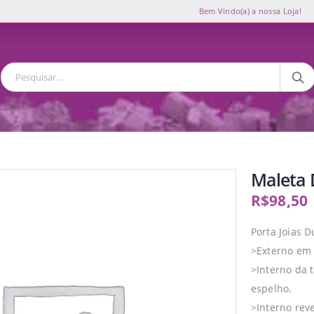
Bem Vindo(a) a nossa Loja!
Maleta
R$
98,50
Porta Joias 
>Externo em 
>Interno da 
espelho.
>Interno rev