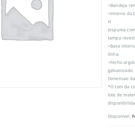
>Bandeja rem
>Interno da 
H
(espuma com
tampa revest
>Base intern
linha.
>Fecho argol
galvanizado
Dimensao da 
*O tom da co
lote de mate
disponibilid
Disponível:
F