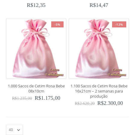
R$
12,35
R$
14,47
-5%
-12%
1.000 Sacos de Cetim Rosa Bebe
1.100 Sacos de Cetim Rosa Bebe
08x10cm
16x21cm – 2 semanas para
produção
R$
1.175,00
R$
1.235,00
R$
2.300,00
R$
2.620,20