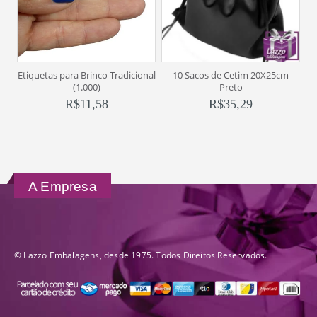
Etiquetas para Brinco Tradicional
10 Sacos de Cetim 20X25cm
M
(1.000)
Preto
R$
11,58
R$
35,29
A Empresa
© Lazzo Embalagens, desde 1975. Todos Direitos Reservados.