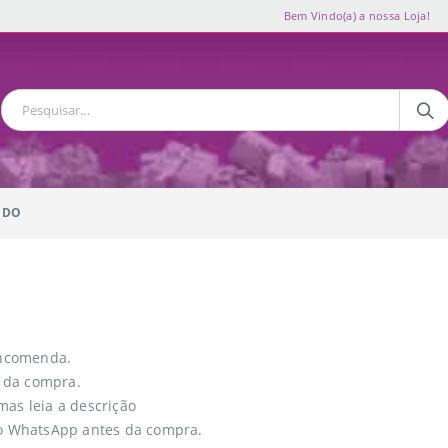
Bem Vindo(a) a nossa Loja!
IDO
 encomenda.
 da compra.
mas leia a descrição
o WhatsApp antes da compra.