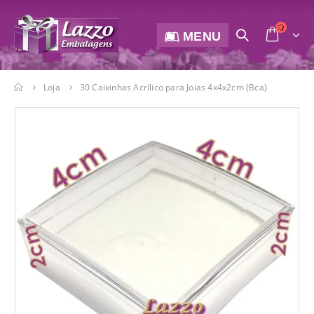
MENU
Loja
30 Caixinhas Acrílico para Joias 4x4x2cm (Bca)