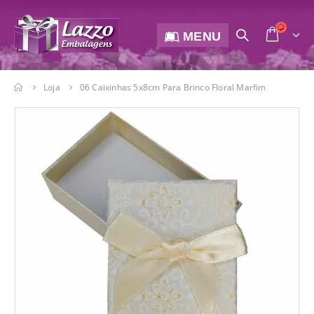
MENU
Loja
06 Caixinhas 5x8cm Para Brinco Floral Marfim