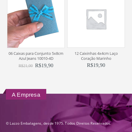
12 Caixinhas 4x4cm Laço
6
06 Caixas para Conjunto 5x8cm
Coração Marinho
Azul Jeans 10010-4D
R$
19,90
R$
19,90
R$
21,00
A Empresa
© Lazzo Embalagens, desde 1975. Todos Direitos Reservados.