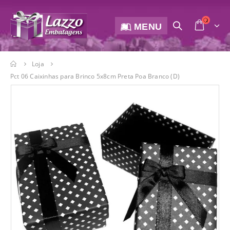
MENU
Loja
Pct 06 Caixinhas para Brinco 5x8cm Preta Poa Branco (D)