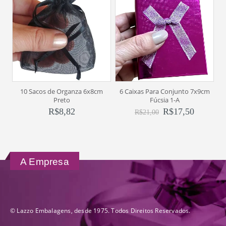
10 Sacos de Organza 6x8cm
6 Caixas Para Conjunto 7x9cm
Preto
Fúcsia 1-A
R$
8,82
R$
17,50
R$
21,00
A Empresa
© Lazzo Embalagens, desde 1975. Todos Direitos Reservados.