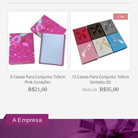
-17%
6 Caixas Para Conjunto 7x9cm
12 Caixas Para Conjunto 7x9cm
6
Pink Corações
Sortidas 2G
R$
21,00
R$
35,00
R$
42,00
A Empresa