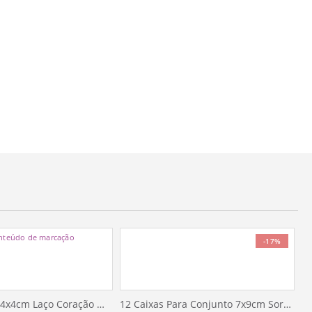
-17%
12 Caixinhas 4x4cm Laço Coração Marrom Claro
12 Caixas Para Conjunto 7x9cm Sortidas 2G