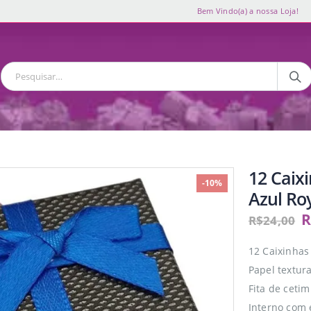
Bem Vindo(a) a nossa Loja!
12 Caix
-10%
Azul Ro
R
R$
24,00
12 Caixinhas
Papel textura
Fita de cetim
Interno com 