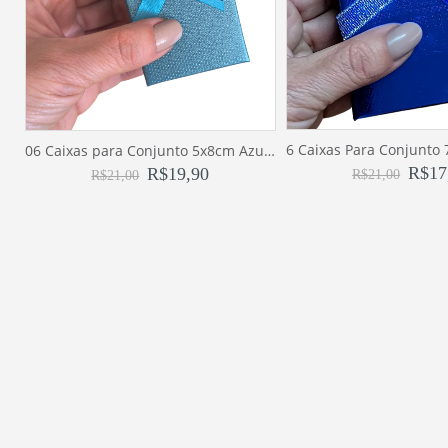
06 Caixas para Conjunto 5x8cm Azul Jeans 10010-4D
R$
17
R$
19,90
R$
21,00
R$
21,00