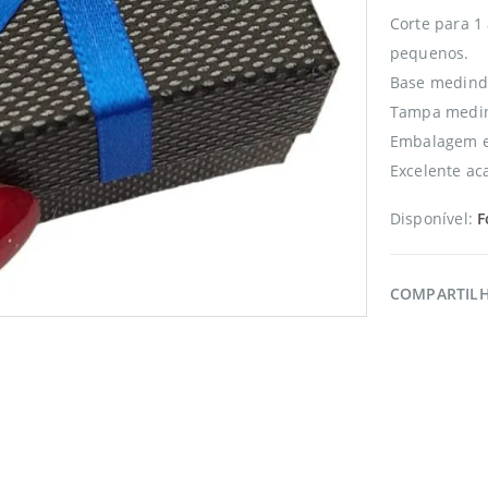
Corte para 1
pequenos.
Base medind
Tampa medind
Embalagem en
Excelente a
Disponível:
F
COMPARTIL