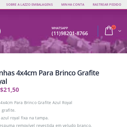
SOBRE A LAZZO EMBALAGENS
MINHA CONTA
RASTREAR PEDIDO
WHATSAPP
(11)98201-8766
inhas 4x4cm Para Brinco Grafite
yal
$
21,50
 4x4cm Para Brinco Grafite Azul Royal
 grafite.
 azul royal fixa na tampa.
espuma removível revestida em veludo branco.