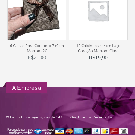
6 Caixas Para Conjunto 7x9cm
12 Caixinhas 4x4cm Laço
6
Marrom 2C
Coração Marrom Claro
R$
21,00
R$
19,90
A Empresa
© Lazzo Embalagens, desde 1975. Todos Direitos Reservados.