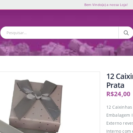
Bem Vindo(a) a nossa Loja!
12 Caix
Prata
R$
24,00
12 Caixinhas
Embalagem I
Externo reve
Interno com 