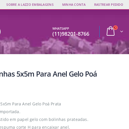
SOBRE A LAZZO EMBALAGENS
MINHA CONTA
RASTREAR PEDIDO
WHATSAPP
(11)98201-8766
inhas 5x5m Para Anel Gelo Poá
 5x5m Para Anel Gelo Poá Prata
mportada.
stido em papel gelo com bolinhas prateadas.
espuma corte H para encaixar anel.