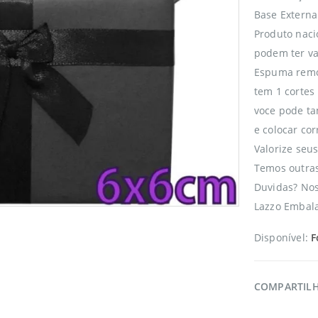
Base Extern
Produto naci
podem ter va
Espuma remo
tem 1 cortes 
voce pode t
e colocar cor
Valorize seu
Temos outras
Duvidas? No
Lazzo Embala
Disponível:
F
COMPARTIL