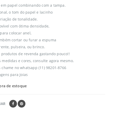
a em papel combinando com a tampa.
onal, o tom do papel e lacinho
riação de tonalidade.
vível com ótima densidade,
para colocar anel,
ambém cortar ou furar a espuma
rente, pulseira, ou brinco.
s produtos de revenda gastando pouco!!
 medidas e cores, consulte agora mesmo.
s chame no whatsapp (11) 98201-8766
gens para Joias
ora de estoque
HAR