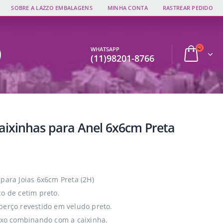
SOBRE A LAZZO EMBALAGENS
MINHA CONTA
RASTREAR PEDIDO
WHATSAPP
(11)98201-8766
Caixinhas para Anel 6x6cm Preta
 para Joias 6x6cm Preta (2H)
ço de cetim preto.
berço revestido em veludo preto.
fixo combinando com a caixinha.