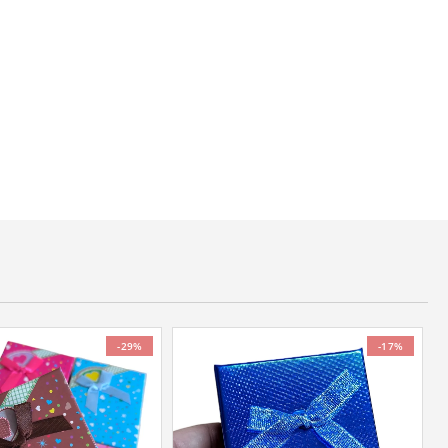
-29%
-17%