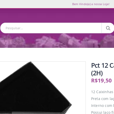
Bem Vindo(a) a nossa Loja!
Pct 12 
(2H)
R$
19,50
12 Caixinhas
Preta com la
Interno com 
Possui laço 