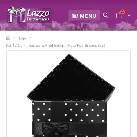
MENU
Loja
Pct 12 Caixinhas para Anel 6x6cm Preta Poa Branco (2E)