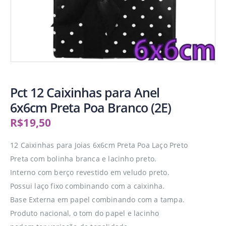
Pct 12 Caixinhas para Anel
6x6cm Preta Poa Branco (2E)
R$
19,50
12 Caixinhas para Joias 6x6cm Preta Poa Laço Preto
Preta com bolinha branca e lacinho preto.
Interno com berço revestido em veludo preto.
Possui laço fixo combinando com a caixinha.
Base Externa em papel combinando com a tampa.
Produto nacional, o tom do papel e lacinho