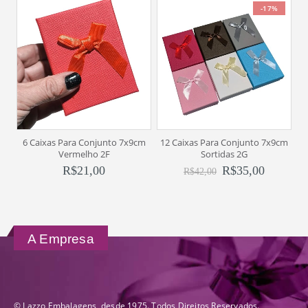
-17%
6 Caixas Para Conjunto 7x9cm
12 Caixas Para Conjunto 7x9cm
6
Vermelho 2F
Sortidas 2G
R$
21,00
R$
35,00
R$
42,00
A Empresa
© Lazzo Embalagens, desde 1975. Todos Direitos Reservados.