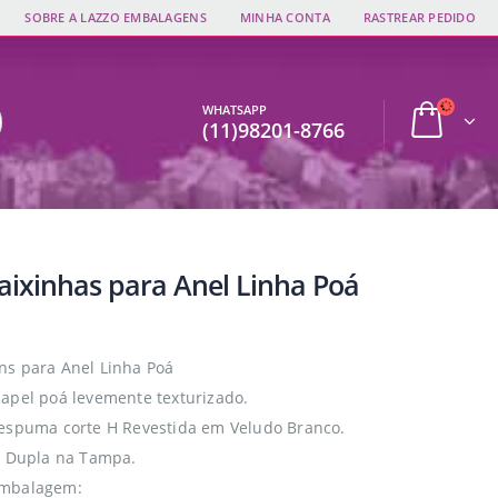
SOBRE A LAZZO EMBALAGENS
MINHA CONTA
RASTREAR PEDIDO
WHATSAPP
(11)98201-8766
Caixinhas para Anel Linha Poá
s para Anel Linha Poá
apel poá levemente texturizado.
espuma corte H Revestida em Veludo Branco.
m Dupla na Tampa.
mbalagem: