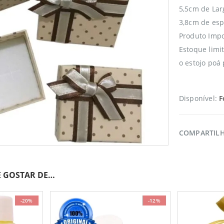
5,5cm de Lar
3,8cm de esp
Produto Imp
Estoque lim
o estojo poá 
Disponível:
F
COMPARTIL
 GOSTAR DE…
-20%
-12%