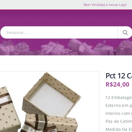
Bem Vindo(a) a nossa Loja!
Pct 12 
R$
24,00
12 Embalagen
Externo em p
Interno com 
Fita de Ceti
Medida Da E