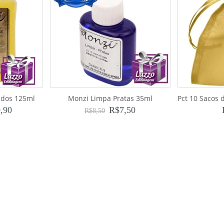
ados 125ml
Monzi Limpa Pratas 35ml
,90
R$
7,50
R$
8,50