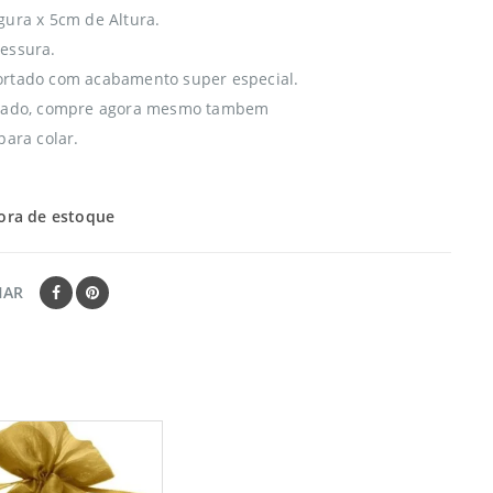
gura x 5cm de Altura.
essura.
ortado com acabamento super especial.
itado, compre agora mesmo tambem
para colar.
ora de estoque
HAR