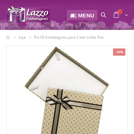
MENU
Loja
Pct 05 Embalagens para Colar Linha Poá
-15%