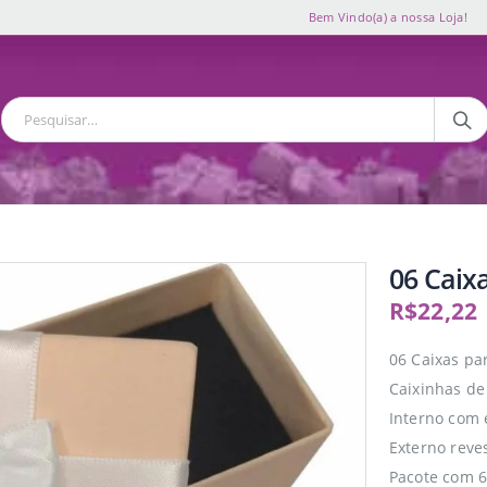
Bem Vindo(a) a nossa Loja!
06 Caix
R$
22,22
06 Caixas pa
Caixinhas de
Interno com 
Externo reve
Pacote com 