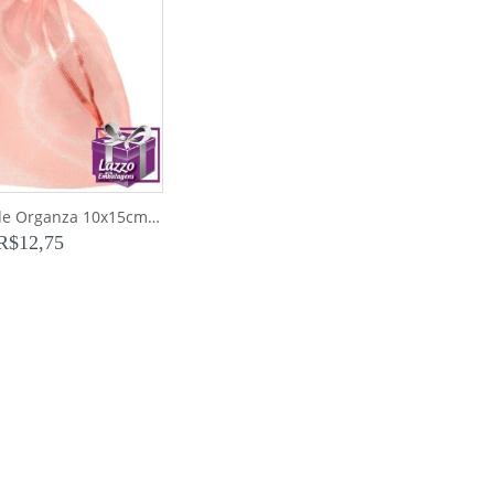
Pct 10 Sacos de Organza 10x15cm Salmao
R$
12,75