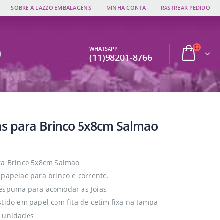
SOBRE A LAZZO EMBALAGENS
MINHA CONTA
RASTREAR PEDIDO
WHATSAPP
(11)98201-8766
as para Brinco 5x8cm Salmao
ra Brinco 5x8cm Salmao
 papelao para brinco e corrente.
espuma para acomodar as Joias
stido em papel com fita de cetim fixa na tampa
6 unidades