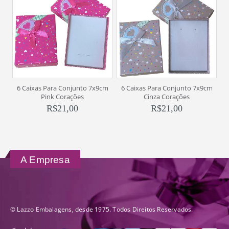
6 Caixas Para Conjunto 7x9cm
6 Caixas Para Conjunto 7x9cm
6
Pink Corações
Cinza Corações
R$
21,00
R$
21,00
A Empresa
© Lazzo Embalagens, desde 1975. Todos Direitos Reservados.