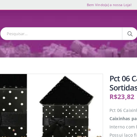
Bem Vindo(a) a nossa Loja!
Pct 06 
Sortidas
R$
23,82
Pct 06 Caixi
Caixinhas pa
Interno com 
Possui laço 