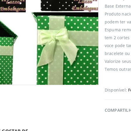
Base Extern
Produto naci
podem ter va
Espuma remo
tem 2 cortes 
voce pode ta
bracelete ou
Valorize seu
Temos outras
Disponível:
F
COMPARTIL