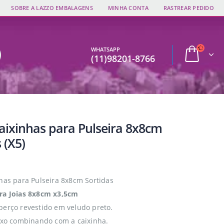
SOBRE A LAZZO EMBALAGENS
MINHA CONTA
RASTREAR PEDIDO
WHATSAPP
(11)98201-8766
Caixinhas para Pulseira 8x8cm
 (X5)
nhas para Pulseira 8x8cm Sortidas
ra Joias 8x8cm x3,5cm
berço revestido em veludo preto.
fixo combinando com a caixinha.