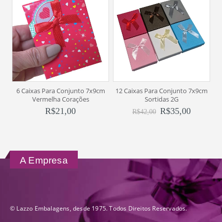
6 Caixas Para Conjunto 7x9cm
12 Caixas Para Conjunto 7x9cm
6
Vermelha Corações
Sortidas 2G
R$
21,00
R$
35,00
R$
42,00
A Empresa
© Lazzo Embalagens, desde 1975. Todos Direitos Reservados.