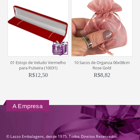
01 Estojo de Veludo Vermelho
10 Sacos de Organza 06x08cm
Cx
para Pulseira (10031)
Rose Gold
R$
12,50
R$
8,82
A Empresa
© Lazzo Embalagens, desde 1975. Todos Direitos Reservados.