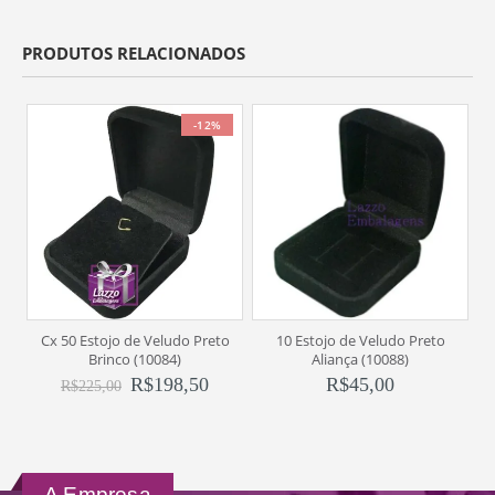
PRODUTOS RELACIONADOS
-12%
Cx 50 Estojo de Veludo Preto
10 Estojo de Veludo Preto
1
Brinco (10084)
Aliança (10088)
R$
198,50
R$
45,00
R$
225,00
A Empresa