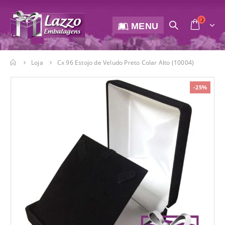
MENU
Loja
Cx 96 Estojo de Veludo Preto Colar Alto (10004)
-25%