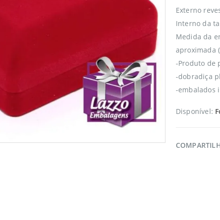
Externo reve
Interno da t
Medida da e
aproximada 
-Produto de 
-dobradiça pl
-embalados i
Disponível:
F
COMPARTIL