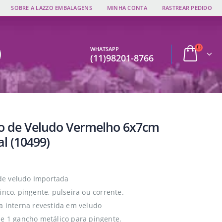
SOBRE A LAZZO EMBALAGENS
MINHA CONTA
RASTREAR PEDIDO
WHATSAPP
(11)98201-8766
jo de Veludo Vermelho 6x7cm
l (10499)
e veludo Importada
inco, pingente, pulseira ou corrente.
la interna revestida em veludo
 e 1 gancho metálico para pingente.