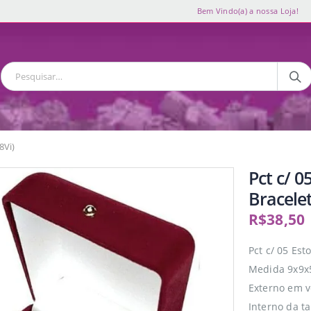
Bem Vindo(a) a nossa Loja!
8Vi)
Pct c/ 0
Bracelet
R$
38,50
Pct c/ 05 Est
Medida 9x9x
Externo em v
Interno da t