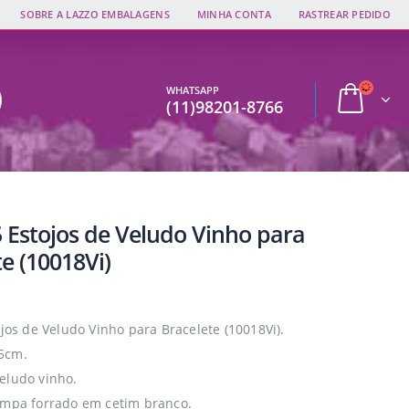
SOBRE A LAZZO EMBALAGENS
MINHA CONTA
RASTREAR PEDIDO
WHATSAPP
(11)98201-8766
5 Estojos de Veludo Vinho para
e (10018Vi)
ojos de Veludo Vinho para Bracelete (10018Vi).
5cm.
eludo vinho.
ampa forrado em cetim branco.