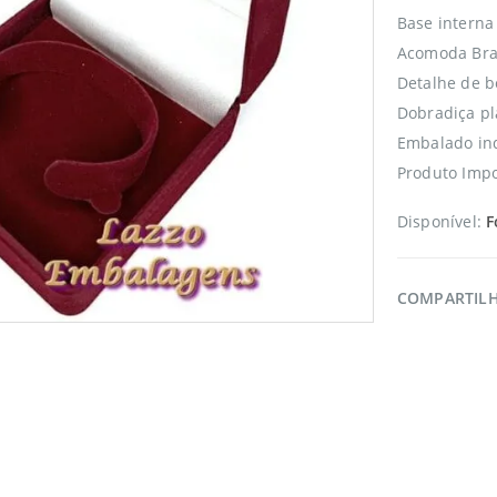
Base interna
Acomoda Brac
Detalhe de b
Dobradiça pl
Embalado ind
Produto Impo
Disponível:
F
COMPARTIL