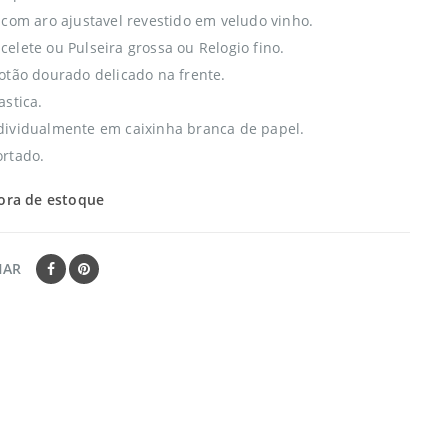
 com aro ajustavel revestido em veludo vinho.
elete ou Pulseira grossa ou Relogio fino.
otão dourado delicado na frente.
astica.
ividualmente em caixinha branca de papel.
rtado.
ora de estoque
HAR