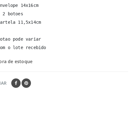
nvelope 14x16cm

 2 botoes 

artela 11,5x14cm

otao pode variar 

om o lote recebido
ora de estoque
HAR