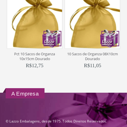
Pct 10 Sacos de Organza
10 Sacos de Organza 08X10cm
10x15cm Dourado
Dourado
R$
12,75
R$
11,05
A Empresa
© Lazzo Embalagens, desde 1975. Todos Direitos Reservados.