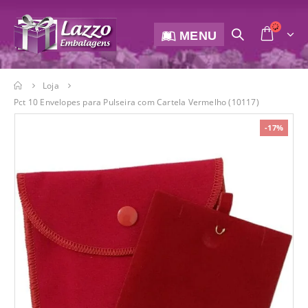
MENU
Loja
Pct 10 Envelopes para Pulseira com Cartela Vermelho (10117)
-17%