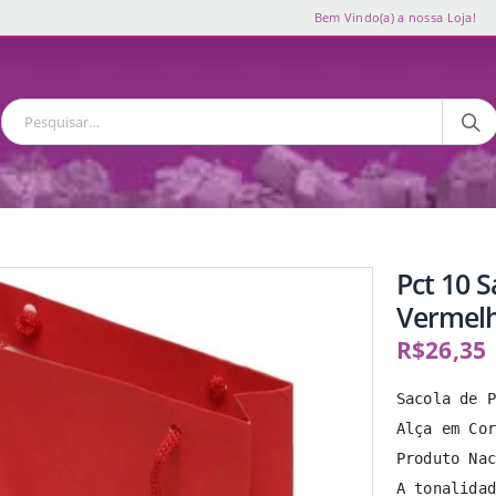
Bem Vindo(a) a nossa Loja!
Pct 10 
Vermel
R$
26,35
Sacola de P
Alça em Cor
Produto Nac
A tonalidad