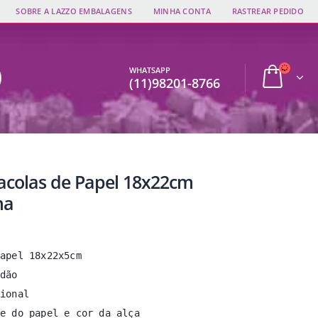
SOBRE A LAZZO EMBALAGENS
MINHA CONTA
RASTREAR PEDIDO
WHATSAPP
(11)98201-8766
Sacolas de Papel 18x22cm
ha
apel 18x22x5cm

dão

ional

e do papel e cor da alça
