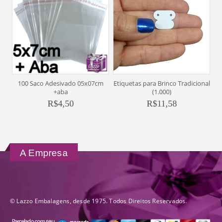
100 Saco Adesivado 05x07cm
Etiquetas para Brinco Tradicional
1
+aba
(1.000)
R$
4,50
R$
11,58
A Empresa
© Lazzo Embalagens, desde 1975. Todos Direitos Reservados.