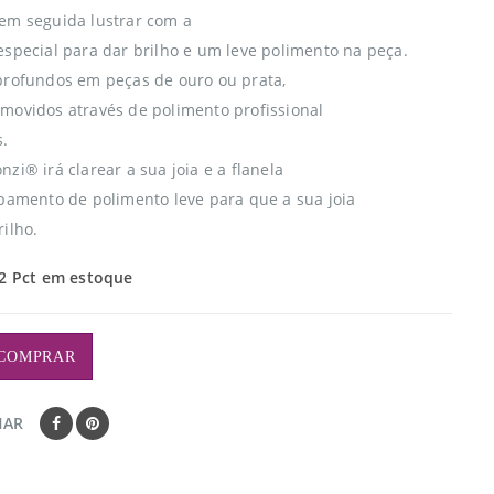
em seguida lustrar com a
especial para dar brilho e um leve polimento na peça.
profundos em peças de ouro ou prata,
movidos através de polimento profissional
s.
zi® irá clarear a sua joia e a flanela
abamento de polimento leve para que a sua joia
ilho.
2 Pct em estoque
COMPRAR
HAR