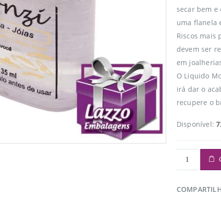
secar bem e 
uma flanela 
Riscos mais 
devem ser re
em joalheria
O Liquido Mon
irá dar o ac
recupere o br
Disponível:
7
COMPARTIL