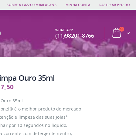
SOBRE A LAZZO EMBALAGENS
MINHA CONTA
RASTREAR PEDIDO
WHATSAPP
(11)98201-8766
impa Ouro 35ml
$
7,50
 Ouro 35ml
Monzi® é o melhor produto do mercado
enção e limpeza das suas Joias*
har por 10 segundos no liquido,
a corrente com detergente neutro,