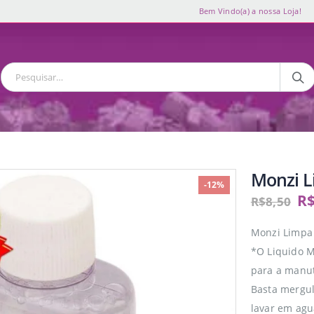
Bem Vindo(a) a nossa Loja!
Monzi L
-12%
R
R$
8,50
Monzi Limpa
*O Liquido 
para a manut
Basta mergul
lavar em agu