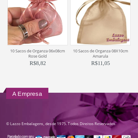
10 Sacos de Organza 06x08cm
10 Sacos de Organza 08X10cm
1
Rose Gold
Amarula
R$
8,82
R$
11,05
A Empresa
© Lazzo Embalagens, desde 1975. Todos Direitos Reservados.