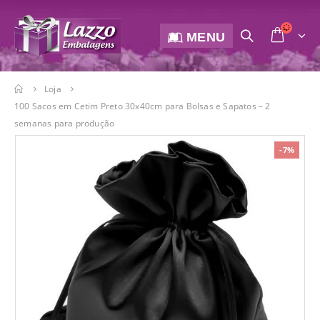
MENU
Loja
100 Sacos em Cetim Preto 30x40cm para Bolsas e Sapatos – 2
semanas para produção
-7%