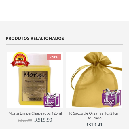
PRODUTOS RELACIONADOS
-20%
Monzi Limpa Chapeados 125ml
10 Sacos de Organza 16x21cm
1
Dourado
R$
19,90
R$
25,00
R$
19,41