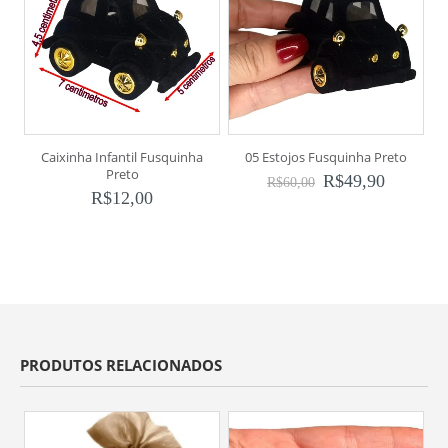
Caixinha Infantil Fusquinha
05 Estojos Fusquinha Preto
Preto
R$
49,90
R$
60,00
R$
12,00
PRODUTOS RELACIONADOS