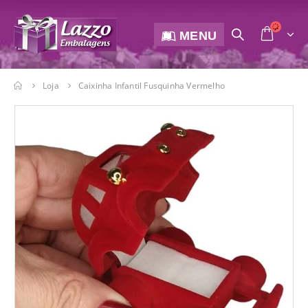
MENU
Loja
Caixinha Infantil Fusquinha Vermelho