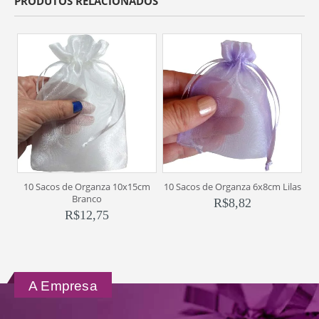
PRODUTOS RELACIONADOS
10 Sacos de Organza 10x15cm
10 Sacos de Organza 6x8cm Lilas
10
Branco
R$
8,82
R$
12,75
A Empresa