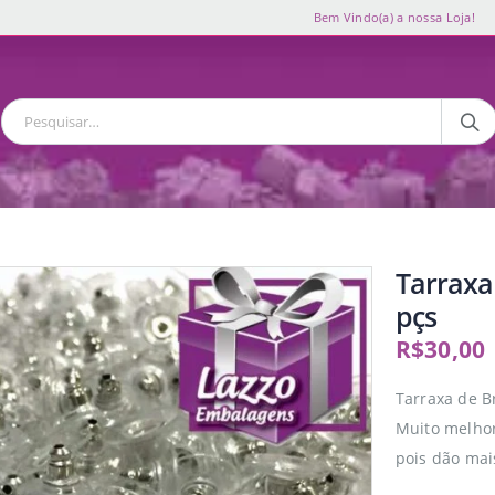
Bem Vindo(a) a nossa Loja!
Tarraxa
pçs
R$
30,00
Tarraxa de B
Muito melhor
pois dão mai