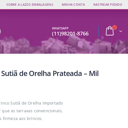
SOBRE A LAZZO EMBALAGENS
MINHA CONTA
RASTREAR PEDIDO
WHATSAPP
(11)98201-8766
 Sutiã de Orelha Prateada – Mil
rinco Sutiã de Orelha Importado
 que as tarraxas convencionais,
s firmeza aos brincos.