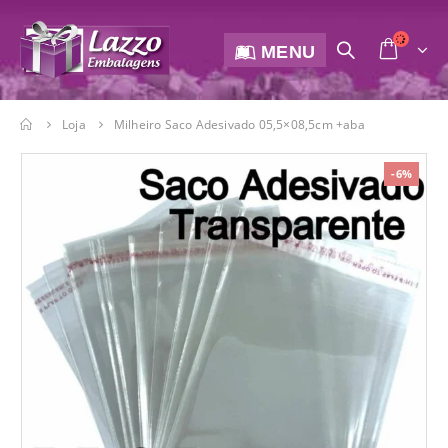
MENU
Loja
Milheiro Saco Adesivado 05,5×08,5cm +aba
-6%