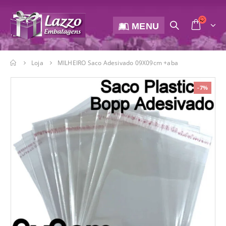
MENU
Loja
MILHEIRO Saco Adesivado 09X09cm +aba
-7%