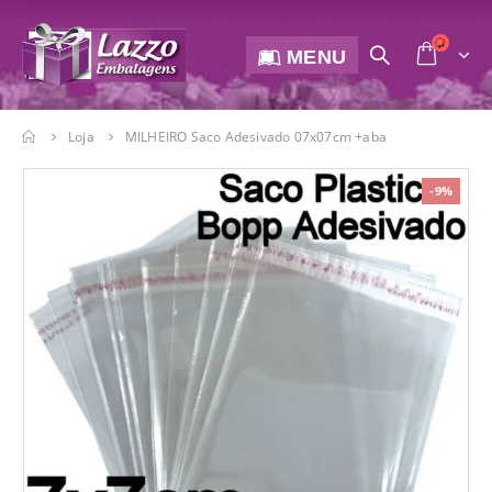
MENU
Loja
MILHEIRO Saco Adesivado 07x07cm +aba
-9%