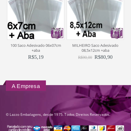
100 Saco Adesivado 06x07cm
MILHEIRO Saco Adesivado
+aba
08,5x12cm +aba
R$
5,19
R$
80,90
R$
90,00
A Empresa
© Lazzo Embalagens, desde 1975. Todos Direitos Reservados.