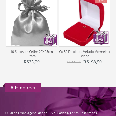
-12%
10 Sacos de Cetim 20X25cm
Cx 50 Estojo de Veludo Vermelho
1
Prata
Brinco
R$
35,29
R$
198,50
R$
225,00
A Empresa
© Lazzo Embalagens, desde 1975. Todos Direitos Reservados.