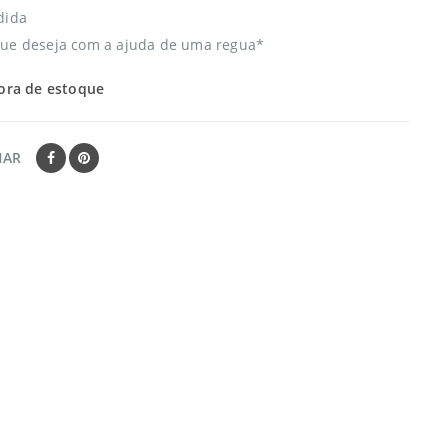
dida
que deseja com a ajuda de uma regua*
ora de estoque
HAR