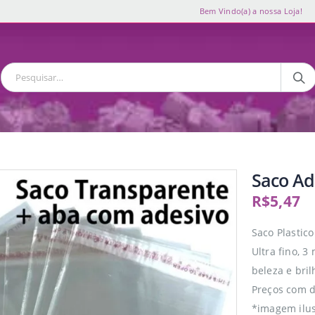
Bem Vindo(a) a nossa Loja!
Saco Ad
R$
5,47
Saco Plastic
Ultra fino, 3
beleza e bril
Preços com d
*imagem ilus