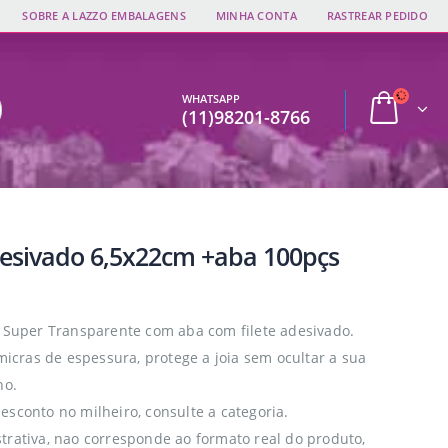
SOBRE A LAZZO EMBALAGENS
MINHA CONTA
RASTREAR PEDIDO
WHATSAPP
(11)98201-8766
esivado 6,5x22cm +aba 100pçs
o Super Transparente com aba com filete adesivado.
 micras de espessura, protege a joia sem ocultar a sua
ho.
esconto no milheiro, consulte a categoria.
trativa, nao corresponde ao formato real do produto,