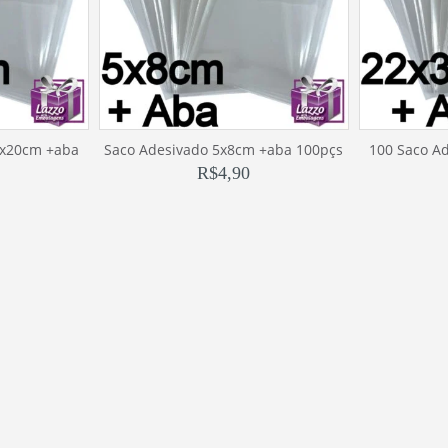
0x20cm +aba
Saco Adesivado 5x8cm +aba 100pçs
100 Saco A
R$
4,90