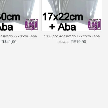
desivado 22x30cm +aba
100 Saco Adesivado 17x22cm +aba
R$
41,00
R$
19,90
R$
24,50