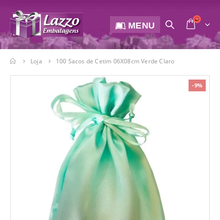
MENU
Loja
100 Sacos de Cetim 06X08cm Verde Claro
-9%