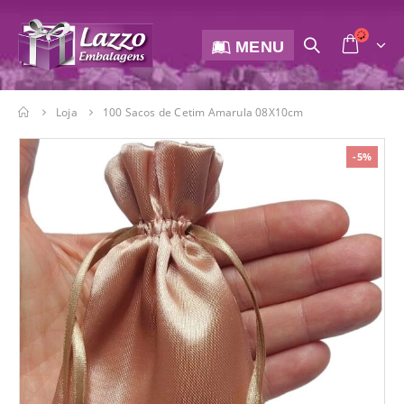
MENU
Loja
100 Sacos de Cetim Amarula 08X10cm
-5%