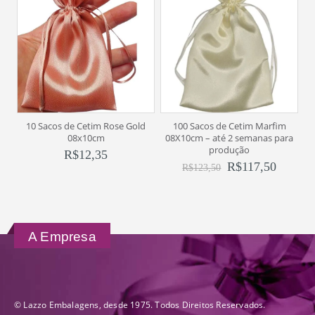
10 Sacos de Cetim Rose Gold
100 Sacos de Cetim Marfim
1
08x10cm
08X10cm – até 2 semanas para
produção
R$
12,35
R$
117,50
R$
123,50
A Empresa
© Lazzo Embalagens, desde 1975. Todos Direitos Reservados.