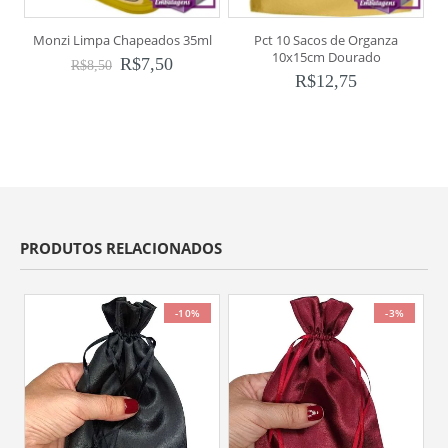
Monzi Limpa Chapeados 35ml
Pct 10 Sacos de Organza
M
10x15cm Dourado
R$
7,50
R$
8,50
R$
12,75
PRODUTOS RELACIONADOS
-10%
-3%