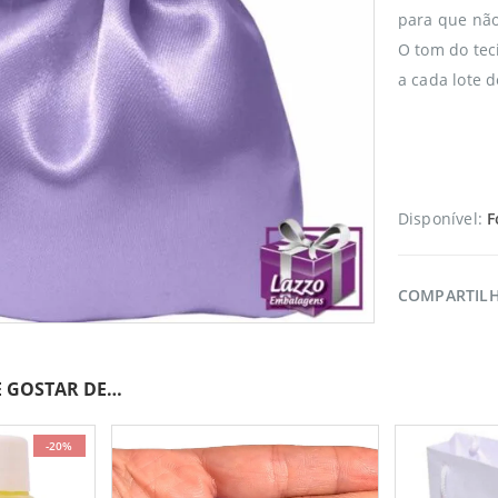
para que não 
O tom do tec
a cada lote d
Disponível:
F
COMPARTIL
 GOSTAR DE…
-20%