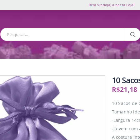
Bem Vindo(a) a nossa Loja!
10 Saco
R$
21,18
10 Sacos de 
Tamanho idea
-Largura 14c
-Já vem com 
A costura in