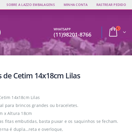
SOBRE A LAZZO EMBALAGENS
MINHA CONTA
RASTREAR PEDIDO
WHATSAPP
(11)98201-8766
s de Cetim 14x18cm Lilas
Cetim 14x18cm Lilas
l para brincos grandes ou braceletes.
m x Altura 18cm
as fitas embutidas, basta puxar e os saquinhos se fecham.
terna é dupla…reta e overloque,