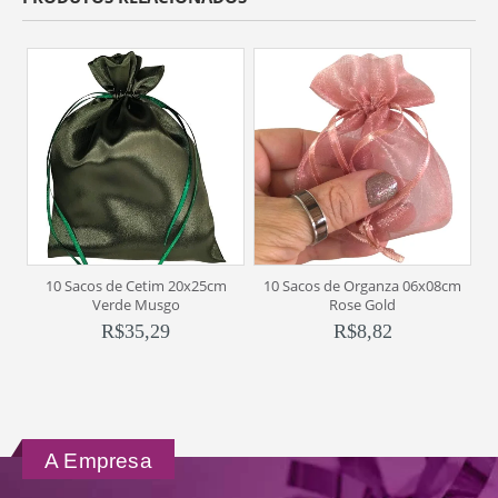
10 Sacos de Cetim 20x25cm
10 Sacos de Organza 06x08cm
Et
Verde Musgo
Rose Gold
R$
35,29
R$
8,82
A Empresa