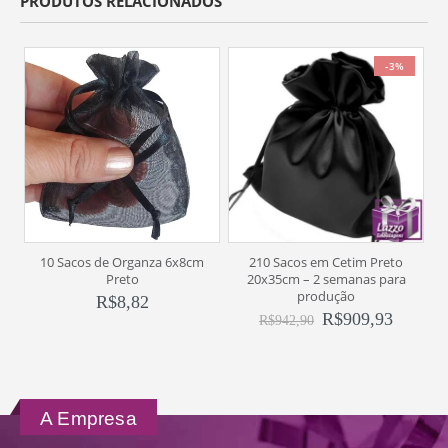
PRODUTOS RELACIONADOS
-3%
10 Sacos de Organza 6x8cm
210 Sacos em Cetim Preto
Preto
20x35cm – 2 semanas para
produção
R$
8,82
R$
909,93
R$
942,90
A Empresa