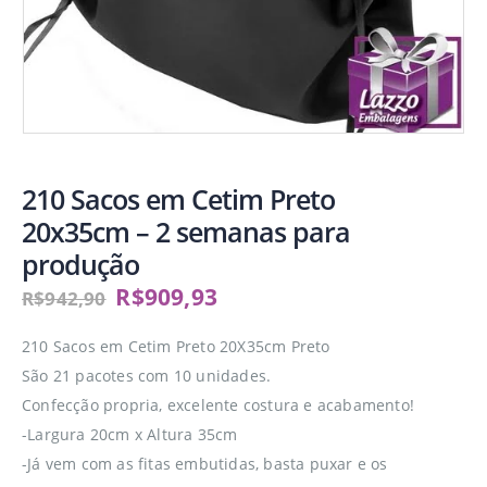
210 Sacos em Cetim Preto
20x35cm – 2 semanas para
produção
R$
909,93
R$
942,90
210 Sacos em Cetim Preto 20X35cm Preto
São 21 pacotes com 10 unidades.
Confecção propria, excelente costura e acabamento!
-Largura 20cm x Altura 35cm
-Já vem com as fitas embutidas, basta puxar e os