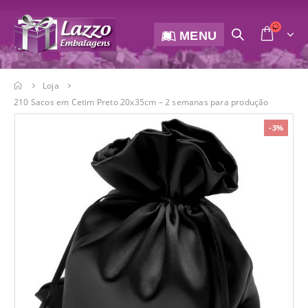
MENU
Loja
210 Sacos em Cetim Preto 20x35cm – 2 semanas para produção
-3%