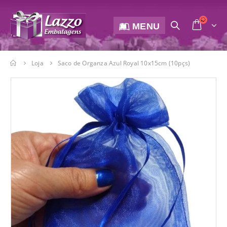
MENU
Loja
Saco de Organza Azul Royal 10x15cm (10pçs)